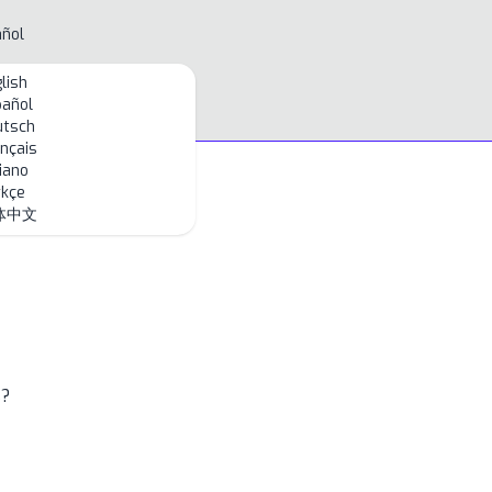
ñol
lish
pañol
utsch
nçais
liano
rkçe
体中文
s?